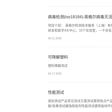
锂电池检测
特气管道检
塑胶跑道检测
家具产品
英格尔研发分析中心
胶
建材检测
消防安全
病毒检测(iso18184)-英格尔病毒灭
涉水
医用防护类检测
项目介绍： 英格尔检测技术服务（上海）有限
成分分析
硫化物测试
研发和医学4大中心，15个实验室，一千余名员
费用
工业诊断
环境
成分分析
塑胶跑道检测
09.21.2020
精细化学品
环境检测
可降解塑料
气体报警器
环境检测
塑料降解测试
环境检测
04.17.2020
防疫用品检测
口罩检测
防护服检测
性能测试
类别测试产品常见测试方案测试案例热点产
能/效果测试缓蚀阻垢剂性能测试建筑板材环保