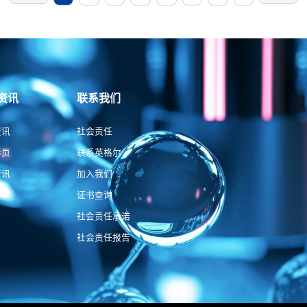
资讯
联系我们
资讯
社会责任
彩页
联系英格尔
资讯
加入我们
证书查询
社会责任承诺
社会责任报告