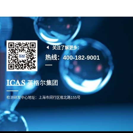
关注了解更多：
热线：400-182-9001
检测研发中心地址：上海市闵行区瓶北路155号