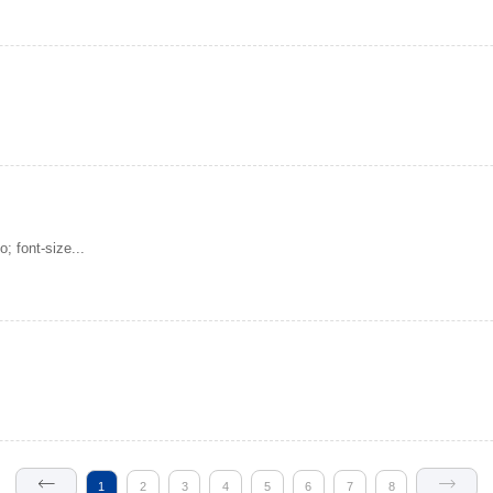
 font-size...
1
2
3
4
5
6
7
8