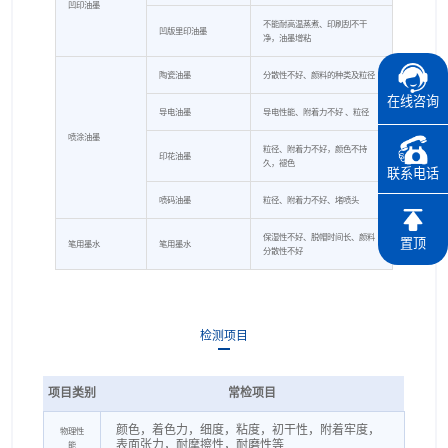
凹印油墨
不能耐高温蒸煮、印刷刮不干
凹版里印油墨
净，油墨增粘
陶瓷油墨
分散性不好、颜料的种类及粒径
在线咨询
导电油墨
导电性能、附着力不好 、粒径
喷涂油墨
粒径、附着力不好，颜色不持
印花油墨
久，褪色
联系电话
喷码油墨
粒径、附着力不好、堵喷头
保湿性不好、脱帽时间长、颜料
置顶
笔用墨水
笔用墨水
分散性不好
检测项目
项目类别
常检项目
颜色，着色力，细度，粘度，初干性，附着牢度，
物理性
表面张力，耐摩擦性，耐磨性等
能