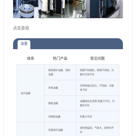
点击咨询
油墨
体系
热门产品
常见问题
玻璃保护油墨、蚀刻
耐酸不耐碱性，脱落不彻底，分
油墨
散均匀性不好
印网残留比较大，不彻底，分散
导电油墨
性不好
丝印油墨
油墨硫化后变黄 附着力不好，分
橡胶油墨
散性不好
印刷版油墨
附着力不好
溶剂残留高、气味大、耐热性不
凹版表印油墨
好