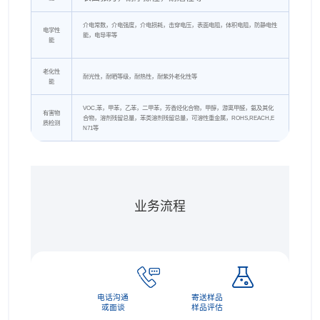
介电常数，介电强度，介电损耗，击穿电压，表面电阻，体积电阻，防静电性
电学性
能，电导率等
能
老化性
耐光性，耐晒等级，耐热性，耐紫外老化性等
能
VOC,苯，甲苯，乙苯，二甲苯，芳香烃化合物，甲醇，游离甲醛，氨及其化
有害物
合物，溶剂残留总量，苯类溶剂残留总量，可溶性重金属，ROHS,REACH,E
质检测
N71等
业务流程
电话沟通
寄送样品
或面谈
样品评估