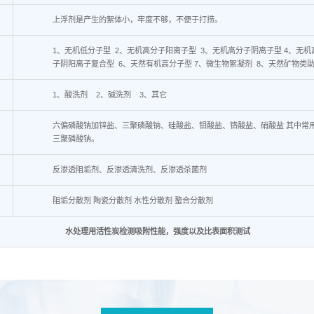
上浮剂是产生的絮体小，牢度不够，不便于打捞。
1、无机低分子型 2、无机高分子阳离子型 3、无机高分子阴离子型 4、无
子阴阳离子复合型 6、天然有机高分子型 7、微生物絮凝剂 8、天然矿物类
1、酸洗剂 2、碱洗剂 3、其它
六偏磷酸钠加锌盐、三聚磷酸钠、硅酸盐、钼酸盐、铬酸盐、硝酸盐 其中常
三聚磷酸钠。
反渗透阻垢剂、反渗透清洗剂、反渗透杀菌剂
阻垢分散剂 陶瓷分散剂 水性分散剂 螯合分散剂
水处理用活性炭检测吸附性能，强度以及比表面积测试