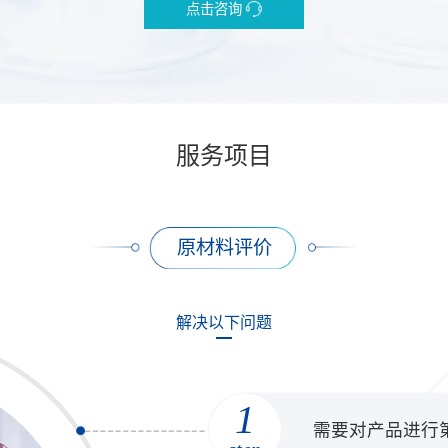
点击咨询
服务项目
原材料评价
解决以下问题
1
需要对产品进行