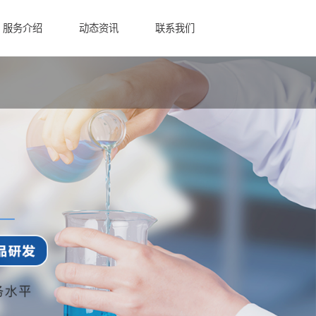
服务介绍
动态资讯
联系我们