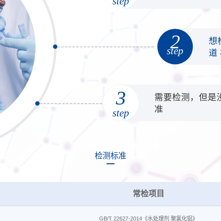
step
2
想
step
道
3
需要检测，但是
准
step
检测标准
常检项目
GB/T 22627-2014《水处理剂 聚氯化铝》