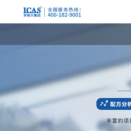
关于我们
我们的服务
动态资讯
联系我们
品质赋能平台 聚力价值信任
品质赋能平台 聚力价值信任
品质赋能平台 聚力价值信任
品质赋能平台 聚力价值信任
医药
食品检测
了解英格尔
社会责任
企业资讯
检测
中农药残检测
食品安全
品牌传承
联系英格尔
食品检测
分析
英格尔风采
加入我们
培训
纺织品检测
电子彩页
智慧能源
公司资质
证书查询
纺织品抗菌检测
纺织品
公司简介
公司简介
公司简介
公正性声明
社会责任承诺
玩具及儿童用品检测
ICAS英格尔自2000年
ICAS英格尔自2000年
ICAS英格尔自2000年
行业资讯
更好的质量保障整体解决
更好的质量保障整体解决
更好的质量保障整体解决
项目参数
社会责任报告
终以“客户”为本，着重打
终以“客户”为本，着重打
终以“客户”为本，着重打
儿童玩具
婴童餐饮用具
电子电气检测
电力电缆相关产品及附件