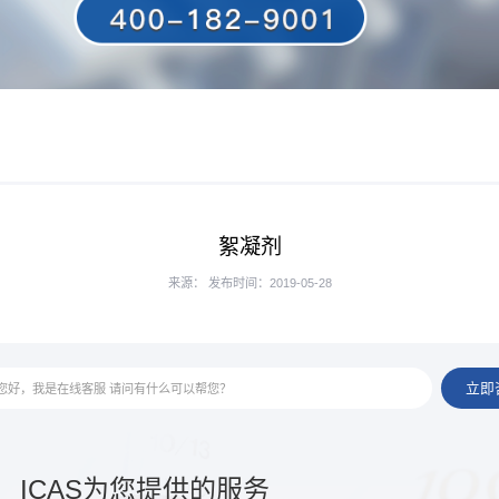
无线类产品RF测试
化学/有毒有害物质测试
检测
光伏电站IECRE认证
光伏电站验收、检测、评估
品检测
测试
防护栏检测
广告牌检测
塑料及电器设备外壳
絮凝剂
来源：
发布时间：2019-05-28
证书
眼镜检测
攀岩项目检测
小家电产品检测
扫描检测
抗震支吊架、托臂支架、综合管廊支架性能检测
立即
室综合性能检测服务
半导体服务
英格尔汽车检测
病毒灭火检测
防火阻燃检测服务
日化产品质检
工厂
英格尔半导体服务
小家电检测页面
C监控检测
半导体洁净度检测
空气过滤器检测
ICAS为您提供的服务