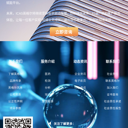
赋能平台。
未来，ICAS英格尔将继续坚持需求驱动发展，创新铸就未来，打造一流的客户服务
体验，让每一位客户实现“加速业务成长，提升核心竞争力，共创可持续发展”。
关于我们
服务介绍
动态资讯
联系我们
了解英格尔
医药
企业资讯
社会责任
品牌传承
检测
电子彩页
联系英格尔
英格尔风采
分析
行业资讯
加入我们
公司资质
培训
证书查询
公正性声明
智慧能源
社会责任承诺
项目参数
社会责任报告
关注了解更多：