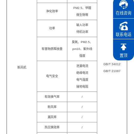
PM2.5、甲醛
净化效率
在线咨询
微生物等
输入功率
功率
待机功率
联系电话
臭氧、PM2.5、
有害物质释放量
pm10、紫外线
置顶
强度
GB/T 34012
泄漏电流
新风机
GB/T 21087
绝缘电流
电气安全
电气强度
接地电阻
有效换气率
/
新风率
/
漏风率
/
热交换效率
/