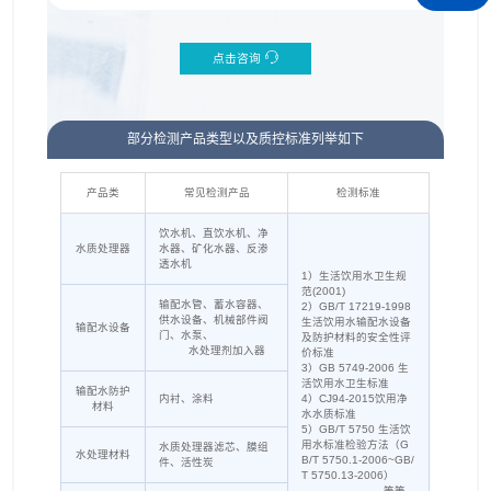
点击咨询
部分检测产品类型以及质控标准列举如下
产品类
常见检测产品
检测标准
饮水机、直饮水机、净
水质处理器
水器、矿化水器、反渗
透水机
1）生活饮用水卫生规
范(2001)
输配水管、蓄水容器、
2）GB/T 17219-1998
供水设备、机械部件阀
生活饮用水输配水设备
输配水设备
门、水泵、
及防护材料的安全性评
水处理剂加入器
价标准
3）GB 5749-2006 生
活饮用水卫生标准
输配水防护
内衬、涂料
4）CJ94-2015饮用净
材料
水水质标准
5）GB/T 5750 生活饮
用水标准检验方法（G
水质处理器滤芯、膜组
水处理材料
B/T 5750.1-2006~GB/
件、活性炭
T 5750.13-2006）
等等