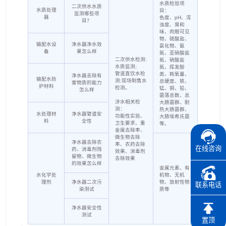
水质检验项
二次供水水质
水质处理
目：
监测哪些项
器
色度、pH、浑
目？
浊度、臭和
味、肉眼可见
物、硫酸盐、
输配水设
净水器净水效
氯化物、氨
备
果怎么样
氮、亚硝酸盐
二次供水检测:
氮、硝酸盐
水质监测;
氮、挥发酚
管道直饮水检
类、耗氧量、
净水器去除有
输配水防
测;现场制售水
总硬度、铁、
害物质的能力
护材料
检测。
锰、铜、铅、
怎么样
菌落总数、总
涉水相关检
大肠菌群、耐
测：
热大肠菌群、
水处理材
净水器管道安
功能性实验、
大肠埃希氏菌
料
全性
卫生要求、重
等。
金属去除率、
微生物去除
净水器去除农
率、农药去除
在线咨询
药、消毒剂残
效果、消毒剂
留物、微生物
去除效果
的效果怎么样
金属元素、有
水化学处
机物、无机
理剂
净水器二次污
物、放射性物
联系电话
染测试
质等
净水器安全性
测试
置顶