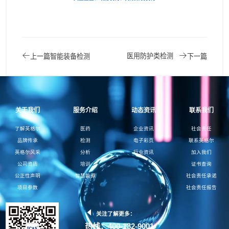
医用防护类检测
上一篇
智能装备检测
下一篇
关于我们
服务介绍
动态资讯
联系我们
了解英格尔
医药
企业资讯
社会责任
品牌传承
检测
电子彩页
联系英格尔
英格尔风采
分析
行业资讯
加入我们
公司资质
培训
证书查询
公正性声明
智慧能源
社会责任承诺
项目参数
社会责任报告
关注了解更多：
热线：400-182-9001