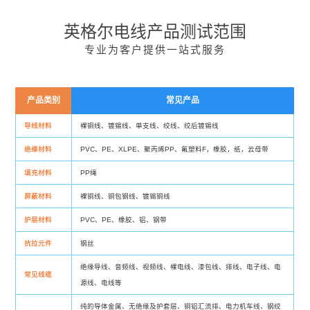
英格尔电线产品测试范围
专业为客户提供一站式服务
产品类别
常见产品
导线材料
裸铜线、镀锡线、单支线、绞线、绞后镀锡线
绝缘材料
PVC、PE、XLPE、聚丙烯PP、氟塑料F，橡胶，纸，云母带
填充材料
PP绳
屏蔽材料
裸铜线、铜包钢线、镀锡铜线
护层材料
PVC、PE、橡胶、铝、钢带
抗拉元件
钢丝
绝缘导线、音频线、视频线、裸电线、漆包线、排线、电子线、电
常见线缆
源线、电线等
纯的导体金属、无绝缘及护套层、铜铝汇流排、电力机车线、钢绞