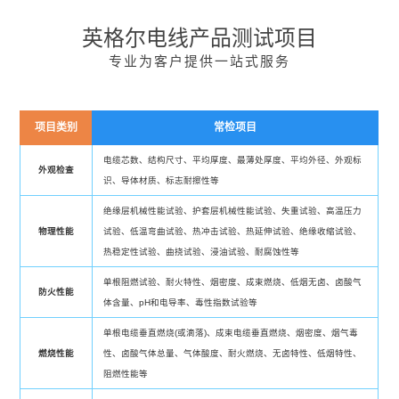
英格尔电线产品测试项目
专业为客户提供一站式服务
项目类别
常检项目
电缆芯数、结构尺寸、平均厚度、最薄处厚度、平均外径、外观标
外观检查
识、导体材质、标志耐擦性等
绝缘层机械性能试验、护套层机械性能试验、失重试验、高温压力
物理性能
试验、低温弯曲试验、热冲击试验、热延伸试验、绝缘收缩试验、
热稳定性试验、曲挠试验、浸油试验、耐腐蚀性等
单根阻燃试验、耐火特性、烟密度、成束燃烧、低烟无卤、卤酸气
防火性能
体含量、pH和电导率、毒性指数试验等
单根电缆垂直燃烧(或滴落)、成束电缆垂直燃烧、烟密度、烟气毒
燃烧性能
性、卤酸气体总量、气体酸度、耐火燃烧、无卤特性、低烟特性、
阻燃性能等