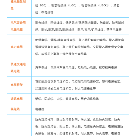
裸电线体制
线（GJ）、钢芯铝绞线（LGJ）、铝包钢绞线（LBGJ）、漆包
品
线、布电线等
电气装备用
耐火线缆、阻燃线缆、低烟无卤/低烟低卤线缆、防白蚁、防老鼠线
电线电缆
缆、耐油/耐寒/耐温/耐磨线缆、医用/农用/矿用线缆、薄壁电线等
绝缘电缆、塑料/橡套电线电缆、聚乙烯护套电力电缆、聚乙烯护套
电力电缆
钢丝铠装电力电缆、聚乙烯护套控制电缆、交联聚乙烯绝缘架空电
缆、软铜芯交联聚乙烯绝缘架空电缆等
轨道交通电
汽车电线、电动汽车充电电缆、船舶电力电缆、航空航天电缆
线电缆
节能耐腐蚀钢制电缆桥架、电控配电用电缆桥架、塑料电缆桥架、
电缆桥架
建筑用网格式金属电缆桥架、耐火电缆槽盒等
通讯电缆
话缆、同轴缆、光缆、数据电缆，组合通讯缆等
绕组线
电磁线
防火封堵材料，防火封堵密封剂，防火泥，柔性防火封堵，防火
板，防火封堵板，阻火包，防火毯，电缆接头防爆盒，电缆通道防
火隔板、隔露棉、柔性有机封堵，阻火包带，防火包带，电缆包