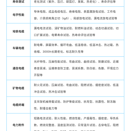
寿命测试
老化测试（紫外、氙灯、碳弧灯、臭氧、热老化）、寿命评估等
导体电阻、成品电缆电压、绝缘电阻、表面漏放电试验、工作电
电学性能
容、介质损耗角正切（tgδ）、局部放电试验、漏电流放电试验等
漏电电流试验、浸矿物油试验、耐燃料油试验、动态切通试验、切
地铁电缆
口扩展试验、电晕寿命试验、热寿命评估试验等
耐电晕、屏蔽效率、循环弯曲、低温卷绕、低温冲击、热过载、热
车辆电缆
收缩、3000h长期老化、标志耐久性等
光纤特性、压扁性能试验、弯曲试验、曲挠试验、耐磨试验、近端
通信电缆
串音衰减、远端串音防卫度、衰减系数、防白蚁、色散、环境应力
开裂等
耐火花试验、压扁试验、弯曲试验、阻燃试验、烟密度试验、低温
矿物电缆
冲击试验、热冲击试验等
支吊架机械荷载试验、防护等级试验、抗弯型、抗震性、耐冻融
电缆终端
性、耐撞击能力等
短路电流试验，耐火性能，燃烧性能，产烟毒性，烟密度，导热系
电力附件
数，燃烧完整度、温度监测试验、日常温升试验，击穿电压，阻燃