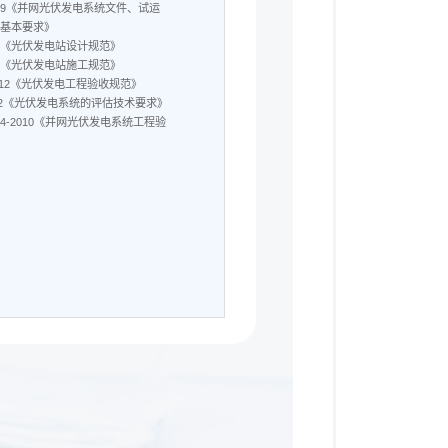
：2009《并网光伏发电系统文件、试运
基本要求》
2012《光伏发电站设计规范》
2012《光伏发电站施工规范》
6-2012《光伏发电工程验收规范》
-2012《光伏发电系统的评估技术要求》
0004-2010《并网光伏发电系统工程验