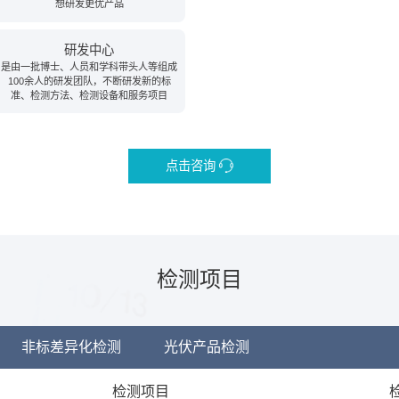
想研发更优产品
研发中心
是由一批博士、人员和学科带头人等组成
100余人的研发团队，不断研发新的标
准、检测方法、检测设备和服务项目
点击咨询
检测项目
非标差异化检测
光伏产品检测
检测项目