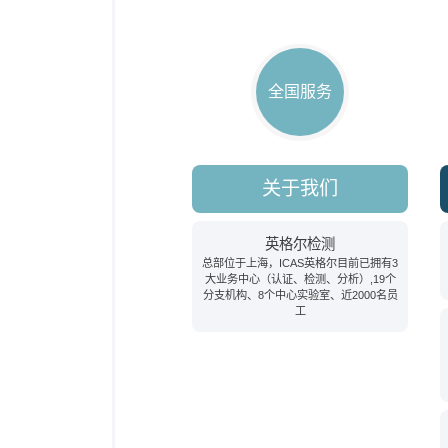
锂电池检测
特气管道检
塑胶跑道检测
家具产品
英格尔研发分析中心
胶
建材检测
消防安全
涉水
医用防护类检测
全国服务
成分分析
硫化物测试
费用
工业诊断
环境
成分分析
塑胶跑道检测
精细化学品
关于我们
环境检测
英格尔检测
气体报警器
环境检测
总部位于上海，ICAS英格尔目前已拥有3
环境检测
大业务中心（认证、检测、分析）,19个
分支机构、8个中心实验室、近2000名员
工
防疫用品检测
口罩检测
防护服检测