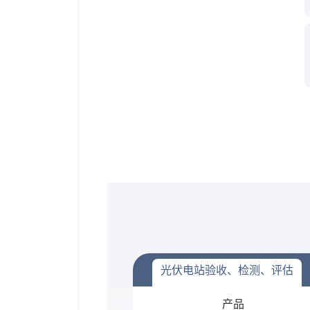
光伏电站验收、检测、评估
产品