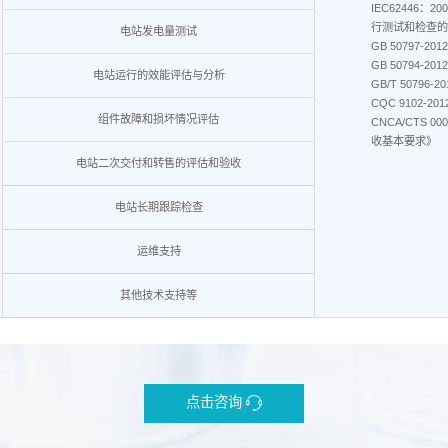
IEC62446
行测试和检查的
电站发电量测试
GB 50797-
GB 50794-
电站运行的效能评估与分析
GB/T 5079
CQC 9102
组件故障和损坏情况评估
CNCA/CTS 
收基本要求》
电站二次交付和转售的评估和验收
电站长期跟踪检查
运维支持
其他技术支持等
点击咨询