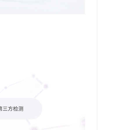
第三方检测