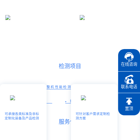
国家科技项目验收检
投标项目检测、产品及
测、首台套检测、高新
原材料验货服务、加工
技术企业产品检测、中
中心精度补偿服务
小企业创新基金产品检
测
在线咨询
检测项目
联系电话
智能装备及产品安全和整机性能检测
机械产品应力应变检测
数控装备精度检验
置顶
可承接各类标准及非标
可针对客户需求定制检
定制化装备及产品检测
测方案
服务优势