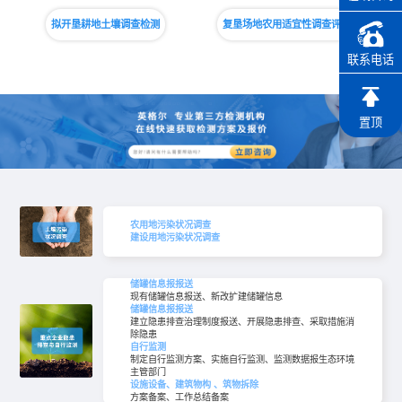
拟开垦耕地土壤调查检测
复垦场地农用适宜性调查评估
联系电话
置顶
农用地污染状况调查
建设用地污染状况调查
储罐信息报报送
现有储罐信息报送、新改扩建储罐信息
储罐信息报报送
建立隐患排查治理制度报送、开展隐患排查、采取措施消
除隐患
自行监测
制定自行监测方案、实施自行监测、监测数据报生态环境
主管部门
设施设备、建筑物构 、筑物拆除
方案备案、工作总结备案