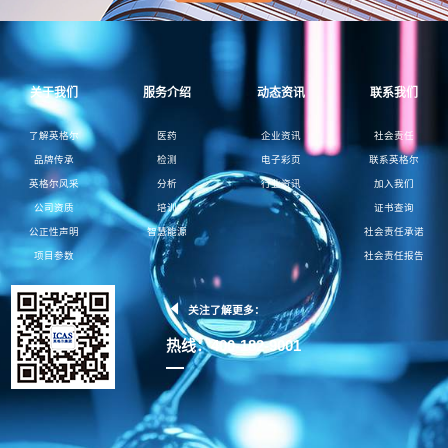
关于我们
服务介绍
动态资讯
联系我们
了解英格尔
医药
企业资讯
社会责任
品牌传承
检测
电子彩页
联系英格尔
英格尔风采
分析
行业资讯
加入我们
公司资质
培训
证书查询
公正性声明
智慧能源
社会责任承诺
项目参数
社会责任报告
关注了解更多：
热线：400-182-9001