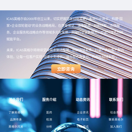
ICAS英格尔自2000年创立以来，切实把握国家战略需要、着眼行业痛点，构建“国
家+企业双轮驱动”的业务战略格局，在质量保证、清洁能源、创新研发、市场服
务、企业服务和战略合作等领域多元化发展，突破行业业务模式，打造开放式创新
赋能平台。
未来，ICAS英格尔将继续坚持需求驱动发展，创新铸就未来，打造一流的客户服务
体验，让每一位客户实现“加速业务成长，提升核心竞争力，共创可持续发展”。
关于我们
服务介绍
动态资讯
联系我们
了解英格尔
医药
企业资讯
社会责任
品牌传承
检测
电子彩页
联系英格尔
英格尔风采
分析
行业资讯
加入我们