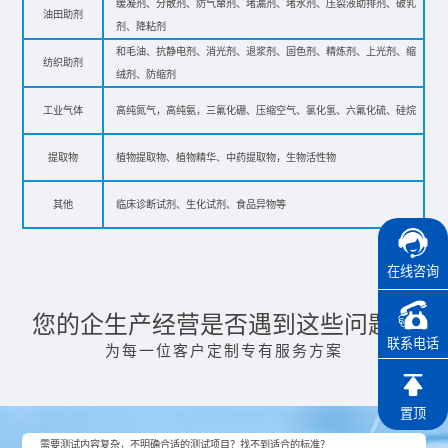
缓凝剂、分散剂、防气窜剂、堵漏剂、堵水剂、压裂液助排剂、破乳
油田助剂
剂、降粘剂
和毛油、抗静电剂、消光剂、退浆剂、固色剂、精炼剂、上光剂、缩
纺织助剂
绒剂、防缩剂
工业气体
高纯氮气，高纯氨，三氟化硼、压缩空气、氯化氢、六氟化硫、硅烷
提取物
植物提取物、植物精华、中药提取物，生物活性物
其他
临床诊断试剂、生化试剂、食品异物等
在线咨询
您的企生产经营是否遇到这些问题？
联系电话
为每一位客户定制专有服务方案
置顶
需要测试内容复杂，不明确合适的测试项目？找不到适合的标准？