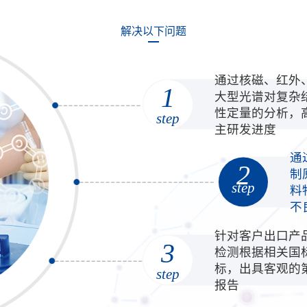
解决以下问题
通过核磁、红外、
1
大型光谱对复杂
性定量的分析，
step
主研发进度
通
2
制
step
料
不
针对客户出口产
3
检测根据相关国
标，出具客观的
step
报告