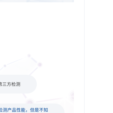
第三方检测
检测产品性能，但是不知