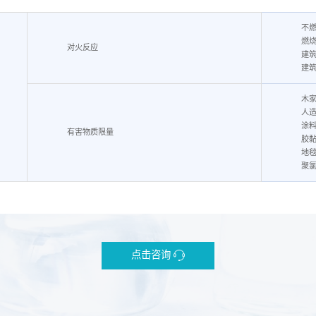
不
燃
对火反应
建
建
木
人
涂
有害物质限量
胶
地
聚
点击咨询