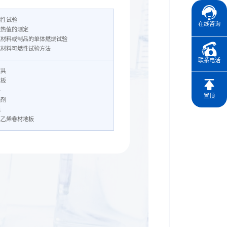
燃性试验
在线咨询
烧热值的测定
筑材料或制品的单体燃烧试验
筑材料可燃性试验方法
联系电话
家具
造板
料
置顶
黏剂
毯
氯乙烯卷材地板