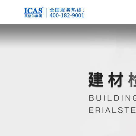
关于我们
我们的服务
动态资讯
联系我们
品质赋能平台 聚力价值信任
品质赋能平台 聚力价值信任
品质赋能平台 聚力价值信任
品质赋能平台 聚力价值信任
医药
食品检测
了解英格尔
社会责任
企业资讯
检测
中农药残检测
食品安全
品牌传承
联系英格尔
食品检测
分析
英格尔风采
加入我们
培训
纺织品检测
电子彩页
智慧能源
公司资质
证书查询
纺织品抗菌检测
纺织品
公司简介
公司简介
公司简介
公正性声明
社会责任承诺
玩具及儿童用品检测
ICAS英格尔自2000年
ICAS英格尔自2000年
ICAS英格尔自2000年
行业资讯
更好的质量保障整体解决
更好的质量保障整体解决
更好的质量保障整体解决
项目参数
社会责任报告
终以“客户”为本，着重打
终以“客户”为本，着重打
终以“客户”为本，着重打
儿童玩具
婴童餐饮用具
电子电气检测
电力电缆相关产品及附件