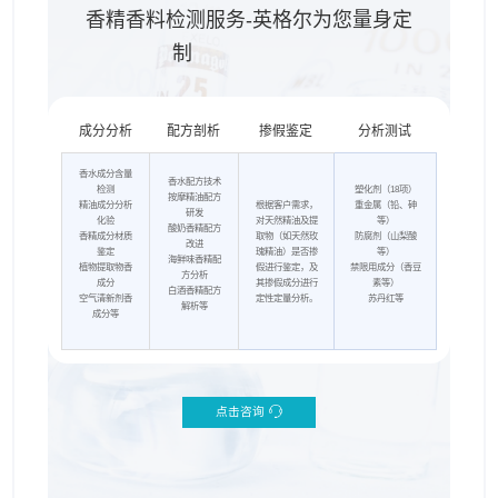
香精香料检测服务-英格尔为您量身定
制
成分分析
配方剖析
掺假鉴定
分析测试
香水成分含量
香水配方技术
检测
塑化剂（18项）
按摩精油配方
精油成分分析
根据客户需求，
重金属（铅、砷
研发
化验
对天然精油及提
等）
酸奶香精配方
香精成分材质
取物（如天然玫
防腐剂（山梨酸
改进
鉴定
瑰精油）是否掺
等）
海鲜味香精配
植物提取物香
假进行鉴定，及
禁限用成分（香豆
方分析
成分
其掺假成分进行
素等）
白酒香精配方
空气清新剂香
定性定量分析。
苏丹红等
解析等
成分等
点击咨询