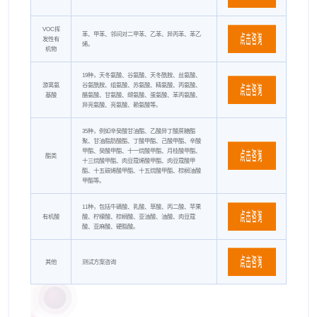
VOC挥
苯、甲苯、邻间对二甲苯、乙苯、异丙苯、苯乙
发性有
烯。
机物
19种，天冬氨酸、谷氨酸、天冬酰胺、丝氨酸、
游离氨
谷氨酰胺、组氨酸、苏氨酸、精氨酸、丙氨酸、
基酸
酪氨酸、甘氨酸、缬氨酸、蛋氨酸、苯丙氨酸、
异亮氨酸、亮氨酸、赖氨酸等。
35种，例如辛癸酸甘油酯、乙酸异丁酸蔗糖酯
聚、甘油脂肪酸酯、丁酸甲酯、己酸甲酯、辛酸
甲酯、癸酸甲酯、十一烷酸甲酯、月桂酸甲酯、
酯类
十三烷酸甲酯、肉豆蔻烯酸甲酯、肉豆蔻酸甲
酯、十五碳烯酸甲酯、十五烷酸甲酯、棕榈油酸
甲酯等。
11种，包括牛磺酸、乳酸、草酸、丙二酸、苹果
有机酸
酸、柠檬酸、棕榈酸、亚油酸、油酸、肉豆蔻
酸、亚麻酸、硬脂酸。
其他
测试方案咨询