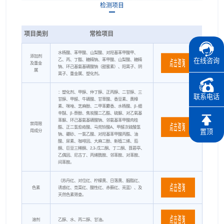
检测项目
项目类别
常检项目
水杨酸、苯甲酸、山梨酸、对羟基苯甲酸甲、
添加剂
乙、丙、丁酯、糖精钠、苯甲酸、山梨酸、糖精
在线咨询
及重金
钠、环己基氨基磺酸钠（甜蜜素）、阳离子、阴
属
离子、重金属、塑化剂。
：塑化剂、甲醇、仲丁醇、正丙醇、二甘醇、三
联系电话
甘醇、甲醛、牛磺酸、甘草酸、香豆素、黄樟
素、咪唑、芝麻酚、二甲苯麝香、水杨酸、β-细
辛醚、β-萘酚、焦炭酸二乙酯、硫脲、对乙氧基
苯脲、环己基氨基磺酸钠、邻氨基苯甲酸肉桂
禁用限
酯、正二氢愈疮酸、马兜铃酸A、甲醛次硫酸氢
用成分
置顶
钠、硼砂、一氯乙酸、对羟基苯甲酸丙酯、油
酸、尿素、咖啡因、大麻二酚、新植二烯、茄
酮、巨豆三稀酮、2,3-戊二酮、丁二酮、莨菪亭、
乙偶因、尼古丁、丙烯酰胺、邻苯胺、对苯胺、
间苯胺。
（苏丹红、对位红、柠檬黄、日落黄、胭脂红、
色素
诱惑红、苋菜红、酸性红、赤藓红、亮蓝）、及
天然色素筛查。
溶剂
乙醇、水、丙二醇、甘油。