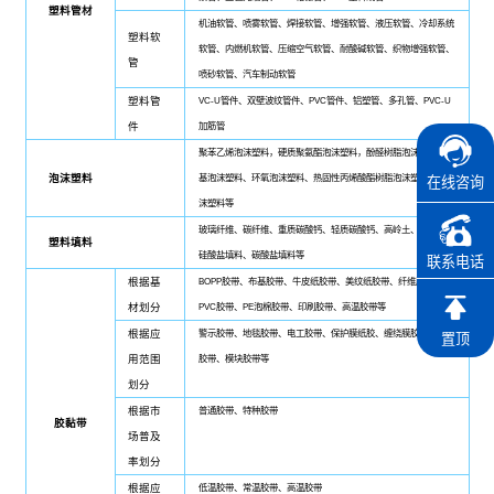
塑料管材
机油软管、喷雾软管、焊接软管、增强软管、液压软管、冷却系统
塑料软
软管、内燃机软管、压缩空气软管、耐酸碱软管、织物增强软管、
管
喷砂软管、汽车制动软管
塑料管
VC-U管件、双壁波纹管件、PVC管件、铝塑管、多孔管、PVC-U
件
加筋管
聚苯乙烯泡沫塑料，硬质聚氨酯泡沫塑料，酚醛树脂泡沫塑料、氨
泡沫塑料
基泡沫塑料、环氧泡沫塑料、热固性丙烯酸酯树脂泡沫塑、软质泡
在线咨询
沫塑料等
玻璃纤维、碳纤维、重质碳酸钙、轻质碳酸钙、高岭土、滑石粉、
塑料填料
硅酸盐填料、碳酸盐填料等
联系电话
根据基
BOPP胶带、布基胶带、牛皮纸胶带、美纹纸胶带、纤维胶带、
材划分
PVC胶带、PE泡棉胶带、印刷胶带、高温胶带等
根据应
警示胶带、地毯胶带、电工胶带、保护膜纸胶、缠绕膜胶带、封箱
置顶
用范围
胶带、模块胶带等
划分
根据市
普通胶带、特种胶带
胶黏带
场普及
率划分
根据应
低温胶带、常温胶带、高温胶带