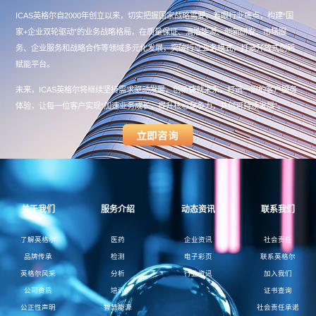
ICAS英格尔自2000年创立以来，切实把握国家战略需要、着眼行业痛点，构建“国
家+企业双轮驱动”的业务战略格局，在质量保证、清洁能源、创新研发、市场服
务、企业服务和战略合作等领域多元化发展，突破行业业务模式，打造开放式创新
赋能平台。
未来，ICAS英格尔将继续坚持需求驱动发展，创新铸就未来，打造一流的客户服务
体验，让每一位客户实现“加速业务成长，提升核心竞争力，共创可持续发展”。
关于我们
服务介绍
动态资讯
联系我们
了解英格尔
医药
企业资讯
社会责任
品牌传承
检测
电子彩页
联系英格尔
英格尔风采
分析
行业资讯
加入我们
公司资质
培训
证书查询
公正性声明
智慧能源
社会责任承诺