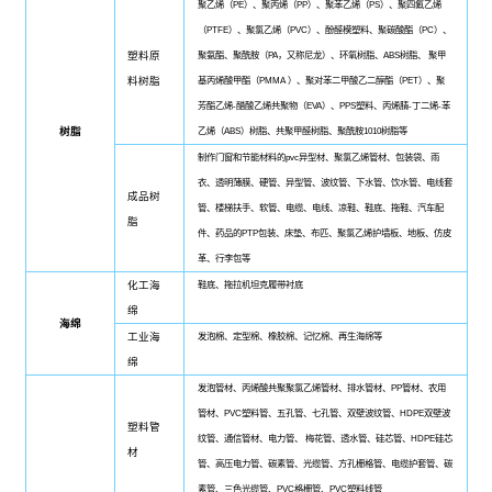
聚乙烯（PE）、聚丙烯（PP）、聚苯乙烯（PS）、聚四氟乙烯
（PTFE）、聚氯乙烯（PVC）、酚醛模塑料、聚碳酸酯（PC）、
塑料原
聚氨酯、聚酰胺（PA，又称尼龙）、环氧树脂、ABS树脂、 聚甲
料树脂
基丙烯酸甲酯（PMMA ）、聚对苯二甲酸乙二醇酯（PET）、聚
芳酯乙烯-醋酸乙烯共聚物（EVA）、PPS塑料、丙烯腈-丁二烯-苯
树脂
乙烯（ABS）树脂、共聚甲醛树脂、聚酰胺1010树脂等
制作门窗和节能材料的pvc异型材、聚氯乙烯管材、包装袋、雨
衣、透明薄膜、硬管、异型管、波纹管、下水管、饮水管、电线套
成品树
管、楼梯扶手、软管、电缆、电线、凉鞋、鞋底、拖鞋、汽车配
脂
件、药品的PTP包装、床垫、布匹、聚氯乙烯护墙板、地板、仿皮
革、行李包等
化工海
鞋底、拖拉机坦克履带衬底
绵
海绵
工业海
发泡棉、定型棉、橡胶棉、记忆棉、再生海绵等
绵
发泡管材、丙烯酸共聚聚氯乙烯管材、排水管材、PP管材、农用
管材、PVC塑料管、五孔管、七孔管、双壁波纹管、HDPE双壁波
塑料管
纹管、通信管材、电力管、 梅花管、透水管、硅芯管、HDPE硅芯
材
管、高压电力管、碳素管、光缆管、方孔栅格管、电缆护套管、碳
素管、三色光缆管、PVC格栅管、PVC塑料线管