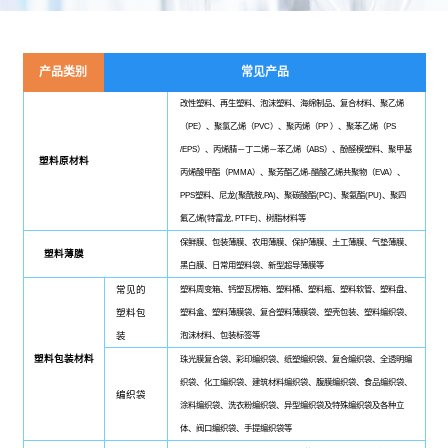
产品类别
常见产品
改性塑料、再生塑料、泡沫塑料、海绵制品、复合材料、聚乙烯
（PE）、聚氯乙烯（PVC）、聚丙烯（PP ）、聚苯乙烯（PS
/EPS）、丙烯腈－丁二烯－苯乙烯（ABS）、酚醛模塑料、聚甲基
塑料原材料
丙烯酸甲酯（PMMA）、聚芳酯乙烯-醋酸乙烯共聚物（EVA）、
PPS塑料、尼龙(聚酰胺,PA)、聚碳酸酯(PC)、聚氨酯(PU)、聚四
氟乙烯(特富龙, PTFE)、树脂材料等
保鲜膜、包装薄膜、农用薄膜、保护薄膜、土工薄膜、气垫薄膜、
塑料薄膜
黑白膜、日常用塑料袋、新型超导薄膜等
常见的
塑料周变箱、钙塑瓦楞箱、塑料桶、塑料瓶、塑料软管、塑料盘、
塑料包
塑料盒、塑料薄膜袋、复合塑料薄膜袋、塑壳包装、塑料编织袋、
装
泡沫材料、包装标签等
塑料包装材料
珠光膜复合袋、彩印编织袋、纸塑编织袋、复合编织袋、全透明编
织袋、化工编织袋、建筑材料编织袋、腹膜编织袋、食品编织袋、
编织袋
涂料编织袋、洗衣粉编织袋、异型编织袋及特殊编织袋及各种立
体、阀口编织袋、手提编织袋等