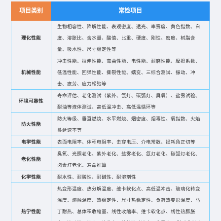
项目类别
常检项目
生物相容性、降解性能、表观密度、透光、率雾度、黄色指数、白
理化性能
度、溶胀比、含水量、酸值、比重、硬度、刚性、密度、树脂含
量、吸水性、尺寸稳定性等
冲击性能、拉伸性能、弯曲性能、电性能、耐磨性能、摩擦系数、
机械性能
低温性能、回弹性能、撕裂性能、蠕变、三综合测试、振动、冲
击、疲劳、应力松弛等
寿命评估、老化测试（紫外、氙灯、碳弧灯、臭氧）、盐雾试验、
环境可靠性
耐油等液体测试、高低温冲击、高低温循环等
防火等级、垂直燃烧、水平燃烧、烟密度、烟毒性、氧指数、火焰
防火性能
蔓延速率等
电学性能
表面电阻率、体积电阻率、击穿电压、介电常数、损耗角正切等
臭氧、光照老化、紫外老化、盐雾老化、氙灯老化、碳弧灯老化、
老化性能
卤素灯老化、寿命推算
化学性能
耐水性、耐酸性、耐碱性、耐溶剂性
热变形温度、热分解温度、维卡软化点、高低温冲击、玻璃化转变
温度、熔融温度、热稳定性、尺寸热稳定性、负荷热变形温度、马
热学性能
丁耐热、总体积收缩量、线性收缩率、维卡软化点、线性热膨胀