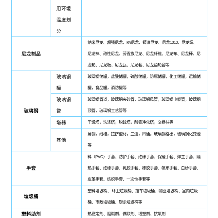
用环境
温度划
分
纳米尼龙、超强尼龙、PA尼龙、铸造尼龙、尼龙1010、尼龙绳、
尼龙制品
尼龙袜、改性尼龙、芳香族尼龙、尼龙纤维、尼龙布、尼龙棒、尼
龙轮、尼龙板、尼龙瓦、尼龙套、尼龙齿轮套等
玻璃钢
玻璃钢储罐，盐酸储罐，硫酸储罐，防腐储罐，化工储罐，运输储
罐
罐，食品罐，消防罐等
玻璃钢
玻璃钢管道，玻璃钢夹砂管，玻璃钢风管，玻璃钢电缆管，玻璃钢
玻璃钢
管
顶管，玻璃钢工艺管等
塔器
干燥塔，洗涤塔，脱硫塔，酸雾净化塔，交换柱等
角钢，线槽，拉挤型材，三通，四通，玻璃钢格栅，玻璃钢化粪池
其他
等
料（PVC）手套、防护手套、绝缘手套、保暖手套、焊工手套、隔
手套
热手套、绝缘手套、乳胶手套、橡胶手套、帆布手套、白纱手套、
皮革手套、纺织手套、一次性手套等
塑料垃圾桶、 环卫垃圾桶、挂车垃圾桶、物业垃圾桶、室内垃圾
垃圾桶
桶、市政垃圾桶、厨余垃圾桶等
塑料助剂
热稳定剂、阻燃剂、偶联剂、增塑剂、抗氧剂