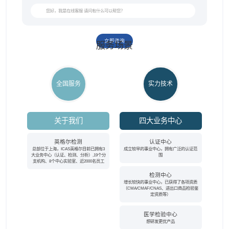
立即咨询
服务场景
全国服务
实力技术
关于我们
四大业务中心
英格尔检测
认证中心
总部位于上海，ICAS英格尔目前已拥有3
成立较早的事业中心，拥有广泛的认证范
大业务中心（认证、检测、分析）,19个分
围
支机构、8个中心实验室、近2000名员工
检测中心
增长较快的事业中心，已获得了各项资质
（CMA/CMAF/CNAS、进出口商品检验鉴
定资质等）
医学检验中心
想研发更优产品