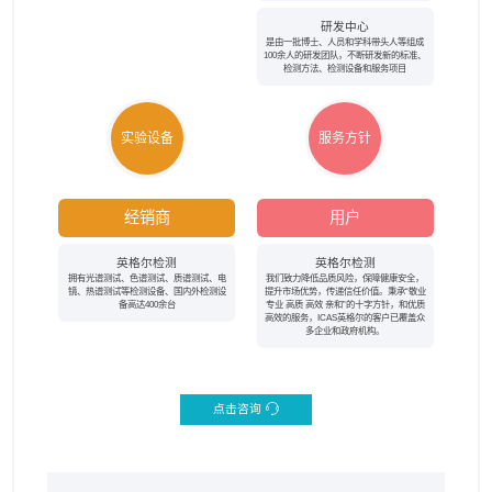
研发中心
是由一批博士、人员和学科带头人等组成
100余人的研发团队，不断研发新的标准、
检测方法、检测设备和服务项目
实验设备
服务方针
经销商
用户
英格尔检测
英格尔检测
拥有光谱测试、色谱测试、质谱测试、电
我们致力降低品质风险，保障健康安全，
镜、热谱测试等检测设备、国内外检测设
提升市场优势，传递信任价值。秉承“敬业
备高达400余台
专业 高质 高效 亲和”的十字方针，和优质
高效的服务，ICAS英格尔的客户已覆盖众
多企业和政府机构。
点击咨询