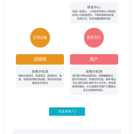
研发中心
是由一批博士、人员和学科带头人等组成
100余人的研发团队，不断研发新的标准、
检测方法、检测设备和服务项目
实验设备
服务方针
经销商
用户
英格尔检测
英格尔检测
拥有光谱测试、色谱测试、质谱测试、电
我们致力降低品质风险，保障健康安全，
镜、热谱测试等检测设备、国内外检测设
提升市场优势，传递信任价值。秉承“敬业
备高达400余台
专业 高质 高效 亲和”的十字方针，和优质
高效的服务，ICAS英格尔的客户已覆盖众
多企业和政府机构。
点击咨询