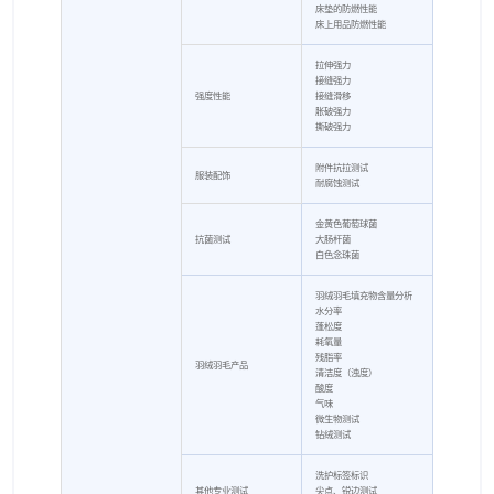
床垫的防燃性能
床上用品防燃性能
拉伸强力
接缝强力
强度性能
接缝滑移
胀破强力
撕破强力
附件抗拉测试
服装配饰
耐腐蚀测试
金黄色葡萄球菌
抗菌测试
大肠杆菌
白色念珠菌
羽绒羽毛填充物含量分析
水分率
蓬松度
耗氧量
残脂率
羽绒羽毛产品
清洁度（浊度）
酸度
气味
微生物测试
钻绒测试
洗护标签标识
其他专业测试
尖点、锐边测试