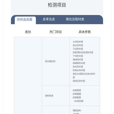
检测项目
皮革及皮
箱包及鞋材类
纺织品及服
装配饰
革制品
类别
热门项目
具体参数
水洗色牢度
耐水色牢度
汗渍色牢度
耐氯漂和非氯漂色牢度
干洗色牢度
唾液色牢度
色牢度检测
耐摩擦色牢度
耐光色牢度
耐海水色牢度
氯化水或氯化泳池水色牢
度
耐热压色牢度
织物厚度
织物重量
结构性质
织物密度
（纱线支数）
偶氮染料
六价铬