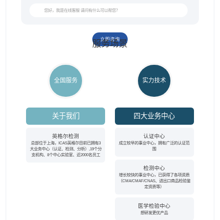
立即咨询
服务场景
全国服务
实力技术
关于我们
四大业务中心
英格尔检测
认证中心
总部位于上海，ICAS英格尔目前已拥有3
成立较早的事业中心，拥有广泛的认证范
大业务中心（认证、检测、分析）,19个分
围
支机构、8个中心实验室、近2000名员工
检测中心
增长较快的事业中心，已获得了各项资质
（CMA/CMAF/CNAS、进出口商品检验鉴
定资质等）
医学检验中心
想研发更优产品