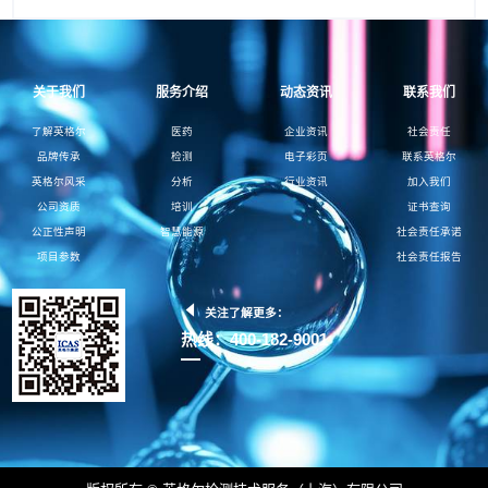
关于我们
服务介绍
动态资讯
联系我们
了解英格尔
医药
企业资讯
社会责任
品牌传承
检测
电子彩页
联系英格尔
英格尔风采
分析
行业资讯
加入我们
公司资质
培训
证书查询
公正性声明
智慧能源
社会责任承诺
项目参数
社会责任报告
关注了解更多：
热线：400-182-9001