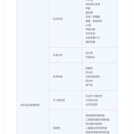
有机锡化合物
甲醛
重金属
邻苯二甲酸酯
化学检测
致敏、致癌染料
pH值
甲醛含量
多环芳烃
含氯苯酚PCP
镍释放量
含水率
纤维分析
纤维成分
耐磨性
拒水性
应用性能
抗起毛起球性
吸水性
透气性
水洗尺寸稳定性
尺寸稳定性
水洗后外观
水洗后扭斜
纺织品及服装配饰
常规服装防燃性能
乙烯塑料膜的防燃性能
防护服的易燃性
易燃性
儿童睡衣的防燃性能
地毯和地垫的防燃性能