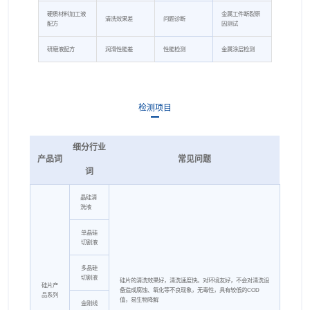
硬质材料加工液
金属工件断裂原
清洗效果差
问题诊断
配方
因测试
研磨液配方
润滑性能差
性能检测
金属涂层检测
检测项目
细分行业
产品词
常见问题
词
晶硅清
洗液
单晶硅
切割液
多晶硅
切割液
硅片的清洗效果好，清洗速度快。对环境友好，不会对清洗设
硅片产
备造成腐蚀、氧化等不良现象，无毒性，具有较低的COD
品系列
值，易生物降解
金刚线