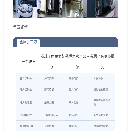
点击咨询
金属加工液
我想了解更多配
我想解决产品问
我想了解更多服
产品配方
方
题
务
硅片切割液
产品问题
服务项目
性能检测
硅片切割液
耐用度低
配方分析
理化性能检测
有毒有害物质检
硅片制绒液
磨削力差
成分化验
测
切削液配方
切割效率不高
产品研发
力学性能测试
物理抛光剂配方
分散性差
性能改进
金属材质鉴定