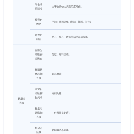
半合成
由于破损使刀具耐用度降低 ；
切削液
精密剃
已加工表面恶化（粗糙、撕裂、拉伤）
齿油
环保切
钻孔、铰孔、攻丝的粘结与破损等
削油
金刚石
研磨液/
分层，磨料沉底；
抛光液
玻璃研
磨液/抛
光洁度差；
光液
蓝宝石
研磨液/
磨削力差；
抛光液
研磨抛
光液
硅晶片
研磨/抛
工件表面有划痕；
光液
振动研
粘稠度达不到等
磨液