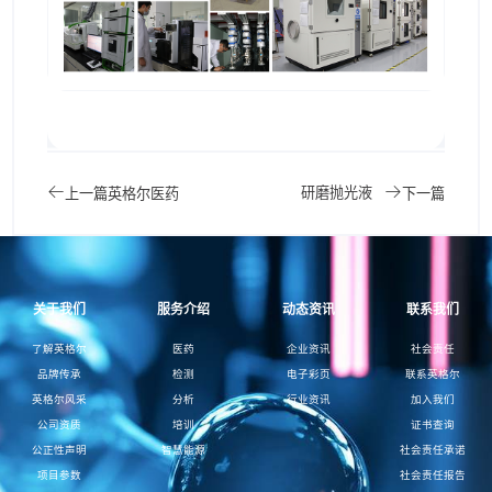
研磨抛光液
上一篇
英格尔医药
下一篇
关于我们
服务介绍
动态资讯
联系我们
了解英格尔
医药
企业资讯
社会责任
品牌传承
检测
电子彩页
联系英格尔
英格尔风采
分析
行业资讯
加入我们
公司资质
培训
证书查询
公正性声明
智慧能源
社会责任承诺
项目参数
社会责任报告