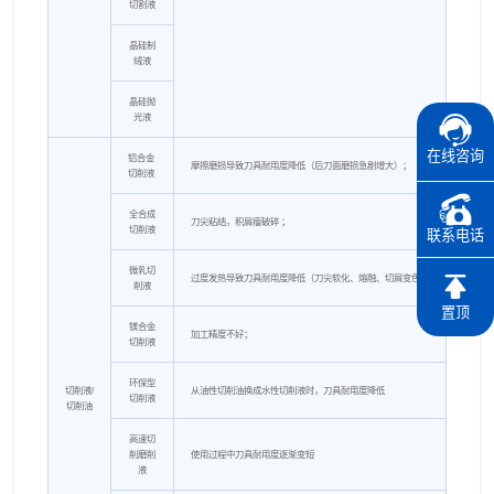
切割液
晶硅制
绒液
晶硅抛
光液
在线咨询
铝合金
摩擦磨损导致刀具耐用度降低（后刀面磨损急剧增大）；
切削液
全合成
刀尖粘结，积屑瘤破碎 ；
切削液
联系电话
微乳切
过度发热导致刀具耐用度降低（刀尖软化、熔融、切屑变色）
削液
置顶
镁合金
加工精度不好；
切削液
环保型
切削液/
从油性切削油换成水性切削液时，刀具耐用度降低
切削液
切削油
高速切
削磨削
使用过程中刀具耐用度逐渐变短
液