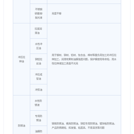
不锈钢
研磨液/
亮度不够
抛光液
拉拔润
滑油
水性冲
压油
用于钢材、铜材、铝材、钛合金、棒材等重负荷加工的冲压拉
冲压拉
铜铝拉
伸加工，润滑效果和油膜强度问题，保护模使用寿命短，用水
伸油
丝油
性拉伸液加工表面不光亮
冲压成
型油
冲剪油
水性防
锈液
专用防
锈油
铸铁防锈油、模具防锈油、铜铝专用防锈油、镀锌板防锈油，
防锈油
产品防锈期短、挥发慢、粘度高、不易清洗等问题
油膜防