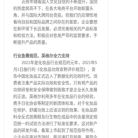
近些年随着国人文化自信的不断提升，国货
的热度居高不下，在各大电商平台开始崭露头
角，并与国际大牌同台竞技。但我们仍应理性地
看待目前和国际品牌之间存在的差距，企业要想
在新环境下长远发展，必须完善相关的产品标准
和检验方法，积极应对愈发严苛的监管要求，不
断提升产品的质量。
行业急需规范，英格尔全力支持
2021年是化妆品行业规范的元年，2021年5
月1日施行的《化妆品功效宣称评价规范》，宣
告中国化妆品正式迈入了数据化的功效时代。消
费者注重产品实际功效和安全性，只有将产品的
功效研发和安全保障做到极致才是企业长久发展
的正途。英格尔利用多年在化妆品行业的经验，
携手日化协会等制定的新团体标准，对于化妆品
在修护、舒缓功效上应该达到的效果、化妆品原
料全反式视黄醇及衍生物在成品中的含量测定规
范统一的试验方法进行了标准化要求，这对新产
品的研发升级，备案上市起到了规范指导作用，
让企业在面对市场时，能迅速打开局面，展现企