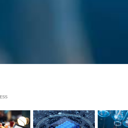
无线类产品RF测试
化学/有毒有害物质测试
检测
光伏电站IECRE认证
光伏电站验收、检测、评估
品检测
测试
防护栏检测
广告牌检测
塑料及电器设备外壳
证书
眼镜检测
攀岩项目检测
小家电产品检测
NESS
扫描检测
抗震支吊架、托臂支架、综合管廊支架性能检测
室综合性能检测服务
半导体服务
英格尔汽车检测
病毒灭火检测
防火阻燃检测服务
日化产品质检
工厂
英格尔半导体服务
小家电检测页面
C监控检测
半导体洁净度检测
空气过滤器检测