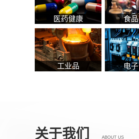
锂电池检测
特气管道检
塑胶跑道检测
家具产品
英格尔研发分析中心
胶
医药健康
食品
建材检测
消防安全
方法学开发与验证
微生
涉水
医用防护类检测
药包材相容性研究
毒理
成分分析
硫化物测试
费用
工业诊断
环境
成分分析
塑胶跑道检测
精细化学品
工业品
电子
环境检测
通信类测试
环境
气体报警器
环境检测
化学类测试
化学有
环境检测
防疫用品检测
口罩检测
防护服检测
关于我们
ABOUT US