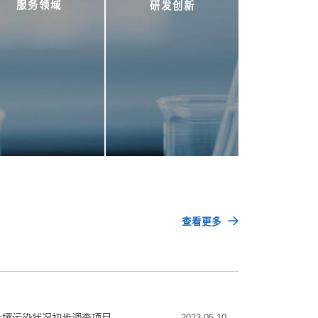
服务领域
研发创新
服务领域
研发创新
范围广
引领行业
覆盖食品、
技术发展
环境、光伏
标准研发、
新能源、化
未知物分
工、电子电
析、逆向工
气、汽车、
程研发、检
医药等众多
测方法研
行业领域
发、工作方
查看更多
案研发
土壤污染状况初步调查项目
2023-05-10