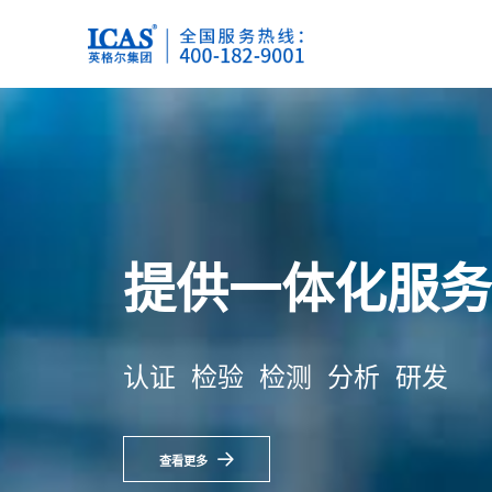
关于我们
我们的服务
动态资讯
联系我们
品质赋能平台 聚力价值信任
品质赋能平台 聚力价值信任
品质赋能平台 聚力价值信任
品质赋能平台 聚力价值信任
医药
食品检测
了解英格尔
社会责任
企业资讯
检测
中农药残检测
食品安全
品牌传承
联系英格尔
食品检测
分析
英格尔风采
加入我们
培训
纺织品检测
电子彩页
CMA认定 C
智慧能源
公司资质
证书查询
纺织品抗菌检测
纺织品
公司简介
公司简介
公司简介
公正性声明
社会责任承诺
玩具及儿童用品检测
ICAS英格尔自2000年
ICAS英格尔自2000年
ICAS英格尔自2000年
行业资讯
更好的质量保障整体解决
更好的质量保障整体解决
更好的质量保障整体解决
专业 独立 公正 权威 合法
项目参数
社会责任报告
终以“客户”为本，着重打
终以“客户”为本，着重打
终以“客户”为本，着重打
儿童玩具
婴童餐饮用具
电子电气检测
查看更多
电力电缆相关产品及附件