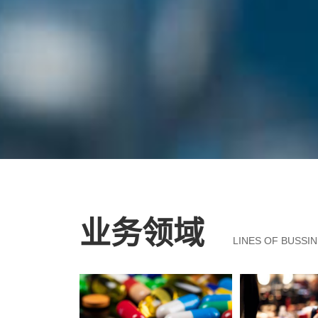
环境可靠性测试
通信/
电磁兼容EMC测试
新能源光伏检测
无损探伤检测
光伏材料
非标差异化检测
光伏产
建材检测
绿色建筑材料的吸声隔声
建筑门窗
第三方检测机构
业务领域
第三方软件测评
MTC
LINES OF BUSSI
净化材料检测
工业CT
预埋滑槽性能检测
洁净
土壤普查服务
消毒产品
净化产品
油品
绿色
半导体洁净度检测
AM