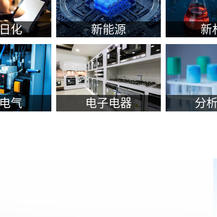
测
新风机检测
特种设备检测
空气净化器检测
检测
涉水产品检测
油墨测试
油漆涂料测试
水检测
电线产品检测
金属检测
塑料检测
橡胶测试
日化
新能源
新
英格尔测试中心
智能家居检测
健身器材
智能装备检测
物检测
国际标准规范
化工
家具用品测试
分析测试
食品接触材料检测
老化试验
学试验
全球合规检测
表面
阻燃检测
测试方案咨询
电子化学品
毒理学检测
检测
香精香料
配方分析
材料分析测试
元素分析
认证
产品研发
未知物检测分析
第三方检测
电气
电子电器
分
可靠性
灯具检测
配
二噁英检测
可燃物质爆炸极限检测
环境能源
害物质
电磁兼容（EMC）
成品
防护手套检测
护目镜检测