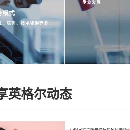
专业发展
务模式
规模化专
证、培训、技术咨询等多
业化发展
全国多网点
服务、资质
能力齐全、
严苛的专业
实验室质控
体系
享英格尔动态
山阴县方宁敬老院建设项目地块